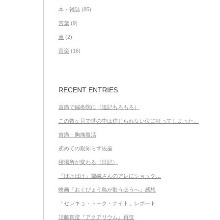
本・雑誌
(85)
言葉
(9)
車
(2)
音楽
(16)
RECENT ENTRIES
首痛で鍼灸院に（追記もろもろ）
この数ヶ月で世の中は信じられない位に狂ってしまった。
首痛・胸痛復活
初めての親知らず抜歯
寝場所が変わる（日記）
『ばけばけ』錦織さんのアレにショック…
映画『おくびょう鳥が歌うほうへ』感想
「センキョ・トーク・ナイト」レポート
須藤真澄『アクアリウム』再読