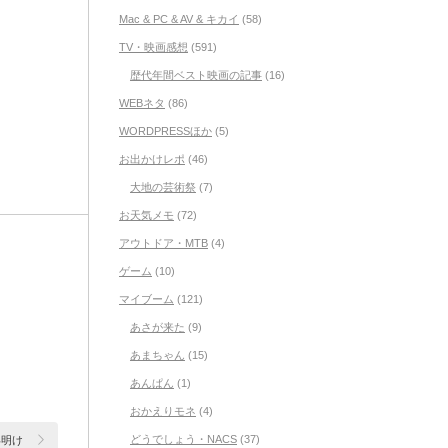
Mac & PC & AV & キカイ
(58)
TV・映画感想
(591)
歴代年間ベスト映画の記事
(16)
WEBネタ
(86)
WORDPRESSほか
(5)
お出かけレポ
(46)
大地の芸術祭
(7)
お天気メモ
(72)
アウトドア・MTB
(4)
ゲーム
(10)
マイブーム
(121)
あさが来た
(9)
あまちゃん
(15)
あんぱん
(1)
おかえりモネ
(4)
どうでしょう・NACS
(37)
年明け