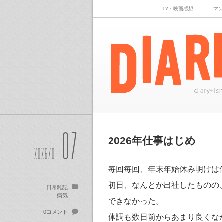
TV・映画感想
マ
07
2026年仕事はじめ
2026/01
毎回毎回、年末年始休み明けは
初日、なんとか出社したものの
日常雑記
病気
できなかった。
0コメント
体調も数日前からあまり良くな