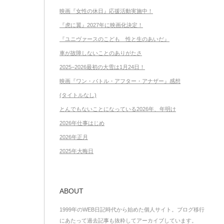
映画『女性の休日』応援活動実施中！
『虎に翼』2027年に映画化決定！
『ユニヴァースのこども 性と生のあいだ』
車が故障しないことのありがたさ
2025−2026最初の大雪は1月24日！
映画『ワン・バトル・アフター・アナザー』感想
(タイトルなし)
とんでもないことになっている2026年、年明け
2026年仕事はじめ
2026年正月
2025年大晦日
ABOUT
1999年のWEB日記時代から始めた個人サイト。ブログ移行
にあたって過去記事も抜粋してアーカイブしています。