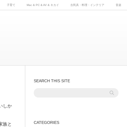
子育て
Mac & PC & AV & キカイ
古民具・料理・インテリア
音楽
SEARCH THIS SITE
いしか
CATEGORIES
家族と