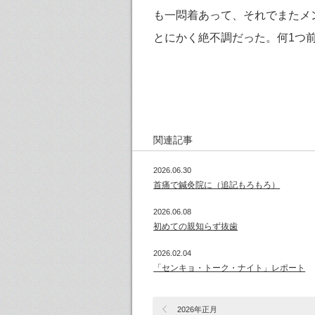
も一悶着あって、それでまたメ
とにかく絶不調だった。何1つ
関連記事
2026.06.30
首痛で鍼灸院に（追記もろもろ）
2026.06.08
初めての親知らず抜歯
2026.02.04
「センキョ・トーク・ナイト」レポート
2026年正月