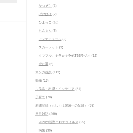
なつぞら
(1)
ばけばけ
(2)
ひよっこ
(16)
らんまん
(5)
アンナチュラル
(2)
スカーレット
(3)
タマフル、キラ☆キラ他TBSラジオ
(12)
虎に翼
(6)
マンガ感想
(112)
動物
(13)
古民具・料理・インテリア
(54)
子育て
(70)
新聞記録（もしくは破滅への足跡）
(59)
日常雑記
(269)
2020の新型コロナウイルス
(25)
病気
(30)