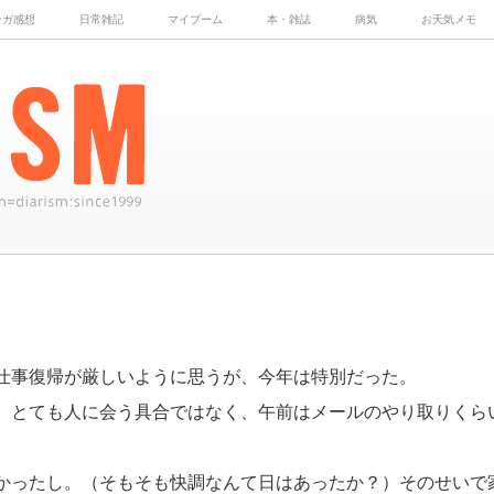
ンガ感想
日常雑記
マイブーム
本・雑誌
病気
お天気メモ
仕事復帰が厳しいように思うが、今年は特別だった。
、とても人に会う具合ではなく、午前はメールのやり取りくら
かったし。（そもそも快調なんて日はあったか？）そのせいで