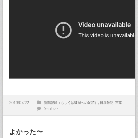
新聞記録（もしくは破滅への足跡）
日常雑記
言葉
0コメント
よかった〜