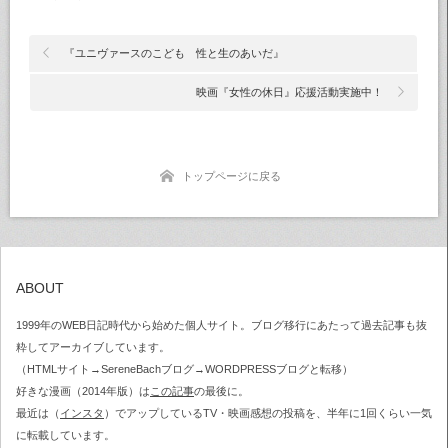
『ユニヴァースのこども 性と生のあいだ』
映画『女性の休日』応援活動実施中！
トップページに戻る
ABOUT
1999年のWEB日記時代から始めた個人サイト。ブログ移行にあたって過去記事も抜
粋してアーカイブしています。
（HTMLサイト→SereneBachブログ→WORDPRESSブログと転移）
好きな漫画（2014年版）は
この記事
の最後に。
最近は（
インスタ
）でアップしているTV・映画感想の投稿を、半年に1回くらい一気
に転載しています。