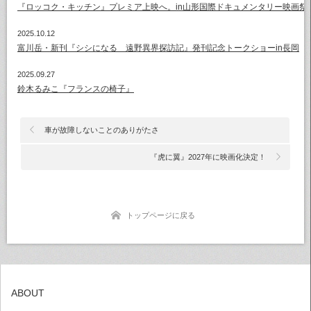
『ロッコク・キッチン』プレミア上映へ。in山形国際ドキュメンタリー映画祭
2025.10.12
富川岳・新刊『シシになる 遠野異界探訪記』発刊記念トークショーin長岡
2025.09.27
鈴木るみこ『フランスの椅子』
車が故障しないことのありがたさ
『虎に翼』2027年に映画化決定！
トップページに戻る
ABOUT