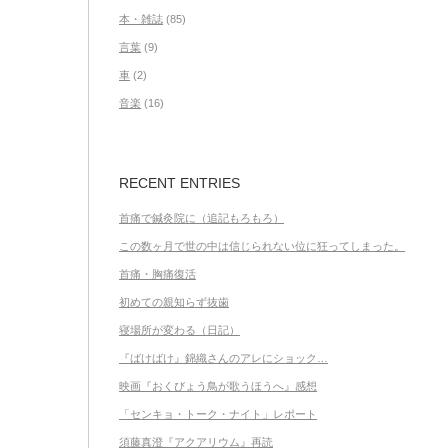
本・雑誌
(85)
言葉
(9)
車
(2)
音楽
(16)
RECENT ENTRIES
首痛で鍼灸院に（追記もろもろ）
この数ヶ月で世の中は信じられない位に狂ってしまった。
首痛・胸痛復活
初めての親知らず抜歯
寝場所が変わる（日記）
『ばけばけ』錦織さんのアレにショック…
映画『おくびょう鳥が歌うほうへ』感想
「センキョ・トーク・ナイト」レポート
須藤真澄『アクアリウム』再読