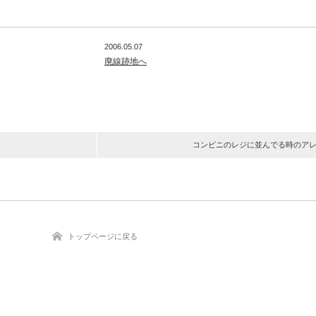
2006.05.07
廃線跡地へ
コンビニのレジに並んでる時のア
トップページに戻る