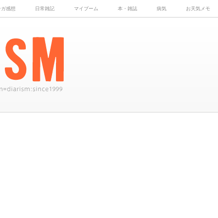
ンガ感想
日常雑記
マイブーム
本・雑誌
病気
お天気メモ
。