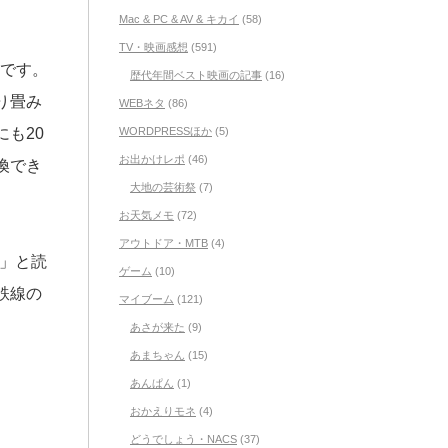
Mac & PC & AV & キカイ
(58)
TV・映画感想
(591)
いです。
歴代年間ベスト映画の記事
(16)
り畳み
WEBネタ
(86)
も20
WORDPRESSほか
(5)
お出かけレポ
(46)
換でき
大地の芸術祭
(7)
お天気メモ
(72)
アウトドア・MTB
(4)
ト」と読
ゲーム
(10)
鉄線の
マイブーム
(121)
あさが来た
(9)
あまちゃん
(15)
あんぱん
(1)
おかえりモネ
(4)
どうでしょう・NACS
(37)