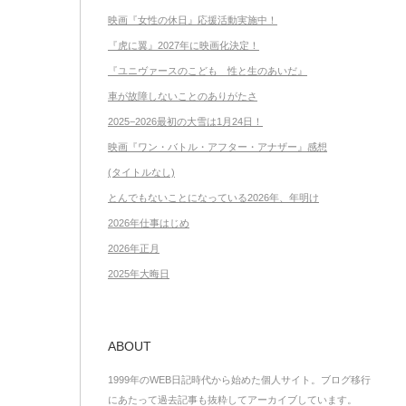
映画『女性の休日』応援活動実施中！
『虎に翼』2027年に映画化決定！
『ユニヴァースのこども 性と生のあいだ』
車が故障しないことのありがたさ
2025−2026最初の大雪は1月24日！
映画『ワン・バトル・アフター・アナザー』感想
(タイトルなし)
とんでもないことになっている2026年、年明け
2026年仕事はじめ
2026年正月
2025年大晦日
ABOUT
1999年のWEB日記時代から始めた個人サイト。ブログ移行
にあたって過去記事も抜粋してアーカイブしています。