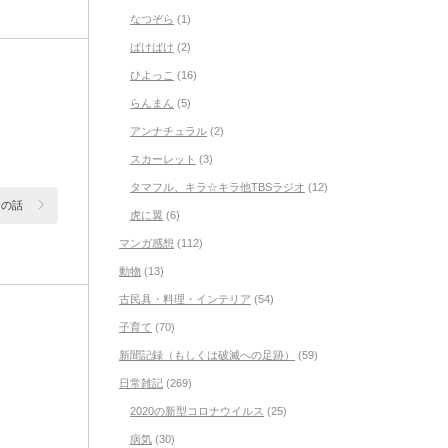
なつぞら
(1)
ばけばけ
(2)
ひよっこ
(16)
らんまん
(5)
アンナチュラル
(2)
スカーレット
(3)
タマフル、キラ☆キラ他TBSラジオ
(12)
レの話
虎に翼
(6)
マンガ感想
(112)
動物
(13)
古民具・料理・インテリア
(54)
子育て
(70)
新聞記録（もしくは破滅への足跡）
(59)
日常雑記
(269)
2020の新型コロナウイルス
(25)
病気
(30)