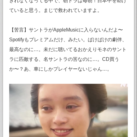
きれなくなってる中で、朝ドラは毎朝！日本中を助け
ていると思う。まじで救われていますよ。
【苦言】サントラがAppleMusicに入らないんだよ〜
Spotifyもプレミアムだけ、みたい。ばけばけの劇伴、
最高なのに…。未だに聴いてるおかえりモネのサント
ラに匹敵する、名サントラの筈なのに…。CD買う
か〜？あ、車にしかプレイヤーないじゃん…。