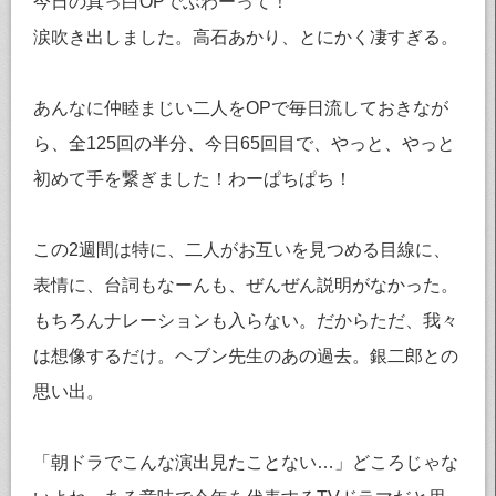
今日の真っ白OPでぶわーって！
涙吹き出しました。高石あかり、とにかく凄すぎる。
あんなに仲睦まじい二人をOPで毎日流しておきなが
ら、全125回の半分、今日65回目で、やっと、やっと
初めて手を繋ぎました！わーぱちぱち！
この2週間は特に、二人がお互いを見つめる目線に、
表情に、台詞もなーんも、ぜんぜん説明がなかった。
もちろんナレーションも入らない。だからただ、我々
は想像するだけ。ヘブン先生のあの過去。銀二郎との
思い出。
「朝ドラでこんな演出見たことない…」どころじゃな