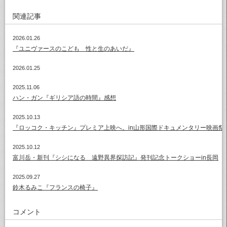
関連記事
2026.01.26
『ユニヴァースのこども 性と生のあいだ』
2026.01.25
2025.11.06
ハン・ガン『ギリシア語の時間』感想
2025.10.13
『ロッコク・キッチン』プレミア上映へ。in山形国際ドキュメンタリー映画祭
2025.10.12
富川岳・新刊『シシになる 遠野異界探訪記』発刊記念トークショーin長岡
2025.09.27
鈴木るみこ『フランスの椅子』
コメント