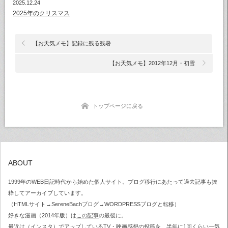
2025.12.24
2025年のクリスマス
【お天気メモ】記録に残る残暑
【お天気メモ】2012年12月・初雪
トップページに戻る
ABOUT
1999年のWEB日記時代から始めた個人サイト。ブログ移行にあたって過去記事も抜
粋してアーカイブしています。
（HTMLサイト→SereneBachブログ→WORDPRESSブログと転移）
好きな漫画（2014年版）は
この記事
の最後に。
最近は（
インスタ
）でアップしているTV・映画感想の投稿を、半年に1回くらい一気