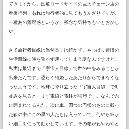
てきますから。国道ロードサイドの巨大チェーン店の
看板行列、あれは旅行者的に見てもうんざりですが、
一種あの荒廃感というか、残念な気持ちもいとおかし
や。
さて旅行者目線は当然長くは続かず、やっぱり普段の
生活目線に時を置かず戻ってしまう訳なんですけど、
私実は最近まで「宇宙人目線」で世の中をみることが
出来たんです。恐らく結婚したあたりからできなくな
ったようです。地球に降り立った「宇宙人目線」で町
並みを見ると、まず電線と電柱が強烈です。なんで糸
に囲まれてるんだ。次に車。四つの円状のものに載っ
た箱の中にこの星の人たちは入っていて、何やら細か
い細工を使って動かしています。その箱がわやわやと